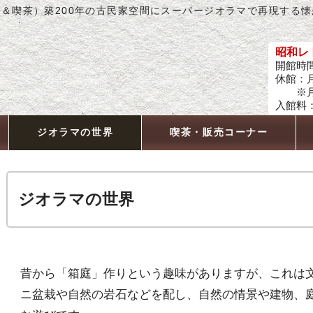
＆喫茶）築200年の古民家空間にスーパージオラマで再現する
昭和レ
開館時間
休館：
※月曜
入館料：
ジオラマの世界
喫茶・販売コーナー
ジオラマの世界
昔から「箱庭」作りという趣味がありますが、これは
ニ盆栽や自然の岩石などを配し、自然の情景や建物、