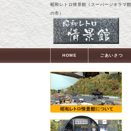
昭和レトロ情景館（スーパージオラマ館
の市）
HOME
ごあいさつ